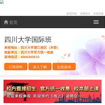
参观学校
免费电话
在线答疑
首页
四
川
大
四川大学国际班
学
国
际
来校地址：
四川大学望江校区（本部）
班
收款单位：
四川大学官方统一收款
咨询电话：
4006360610
订阅资料
深入了解
在线咨询